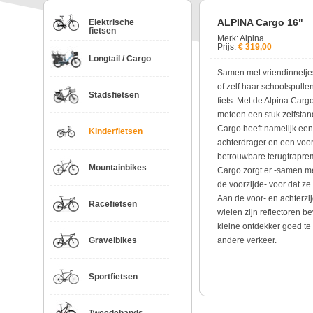
ALPINA Cargo 16"
Elektrische
fietsen
Merk: Alpina
Prijs:
€ 319,00
Longtail / Cargo
Samen met vriendinnetje
of zelf haar schoolspul
Stadsfietsen
fiets. Met de Alpina Carg
meteen een stuk zelfstan
Cargo heeft namelijk ee
Kinderfietsen
achterdrager en een voo
betrouwbare terugtrapre
Mountainbikes
Cargo zorgt er -samen m
de voorzijde- voor dat ze
Aan de voor- en achterzij
Racefietsen
wielen zijn reflectoren be
kleine ontdekker goed te 
Gravelbikes
andere verkeer.
Sportfietsen