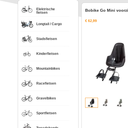
Elektrische
Bobike Go Mini voorzi
fietsen
€ 62,99
Longtail / Cargo
Stadsfietsen
Kinderfietsen
Mountainbikes
Racefietsen
Gravelbikes
Sportfietsen