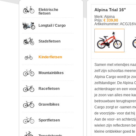
Alpina Trial 16''
Elektrische
fietsen
Merk: Alpina
Prijs:
€ 339,00
Artikelnummer: ACGJ16
Longtail / Cargo
Stadsfietsen
Kinderfietsen
Samen met vriendjes naar
zelf zijn schooltas meen
Mountainbikes
Alpina Cargo wordt je z
zelfstandiger. De Alpina 
Racefietsen
achterdrager en een vo
je zoon van alles mee k
betrouwbare terugtrapre
Gravelbikes
Cargo zorgt er -samen m
de voorzijde- voor dat hij
Aan de voor- en achterzij
Sportfietsen
wielen zijn reflectoren be
kleine ontdekker goed te 