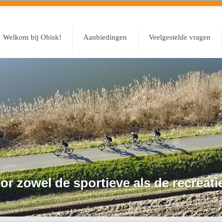
Welkom bij Obisk!
Aanbiedingen
Veelgestelde vragen
or zowel de sportieve als de recreatie