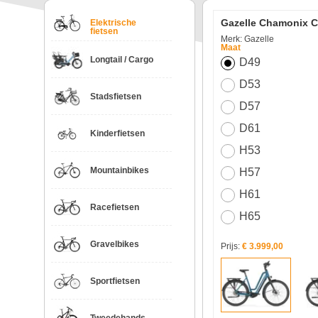
Gazelle Chamonix 
Elektrische
fietsen
Merk: Gazelle
Maat
Longtail / Cargo
D49
D53
Stadsfietsen
D57
D61
Kinderfietsen
H53
Mountainbikes
H57
H61
Racefietsen
H65
Gravelbikes
Prijs:
€ 3.999,00
Sportfietsen