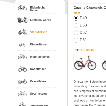
Gazelle Chamonix 
Elektrische
fietsen
Maat
D49
Longtail / Cargo
D53
Stadsfietsen
D57
D61
Kinderfietsen
Prijs:
€ 1.199,00
Mountainbikes
Racefietsen
Gravelbikes
Ontspannen fietsen in ee
zithouding. Daarvoor is 
zijn lichtgewicht alumin
Sportfietsen
Met 8 versnellingen ben j
snel weg en kun je buiten
opschieten. De Chamonix