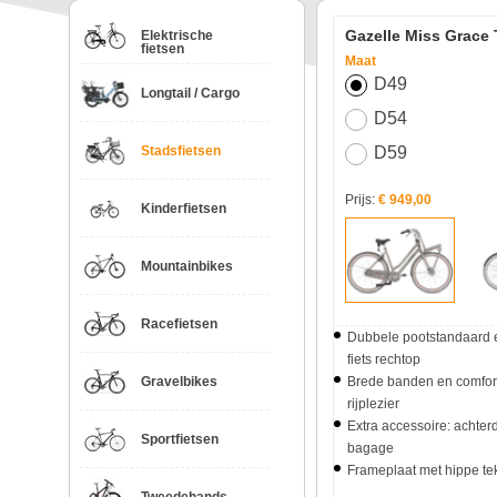
Gazelle Miss Grace 
Elektrische
fietsen
Maat
D49
Longtail / Cargo
D54
Stadsfietsen
D59
Prijs:
€ 949,00
Kinderfietsen
Mountainbikes
Racefietsen
Dubbele pootstandaard e
fiets rechtop
Gravelbikes
Brede banden en comfort
rijplezier
Extra accessoire: achte
Sportfietsen
bagage
Frameplaat met hippe te