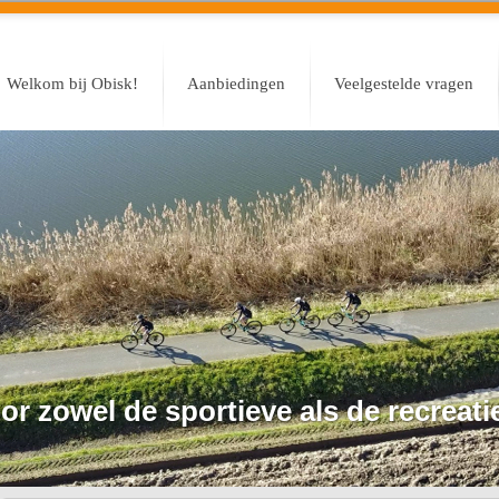
Welkom bij Obisk!
Aanbiedingen
Veelgestelde vragen
or zowel de sportieve als de recreatie