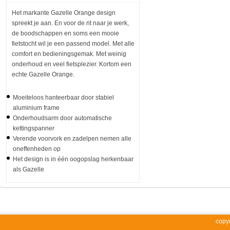
Het markante Gazelle Orange design
spreekt je aan. En voor de rit naar je werk,
de boodschappen en soms een mooie
fietstocht wil je een passend model. Met alle
comfort en bedieningsgemak. Met weinig
onderhoud en veel fietsplezier. Kortom een
echte Gazelle Orange.
Moeiteloos hanteerbaar door stabiel
aluminium frame
Onderhoudsarm door automatische
kettingspanner
Verende voorvork en zadelpen nemen alle
oneffenheden op
Het design is in één oogopslag herkenbaar
als Gazelle
copy