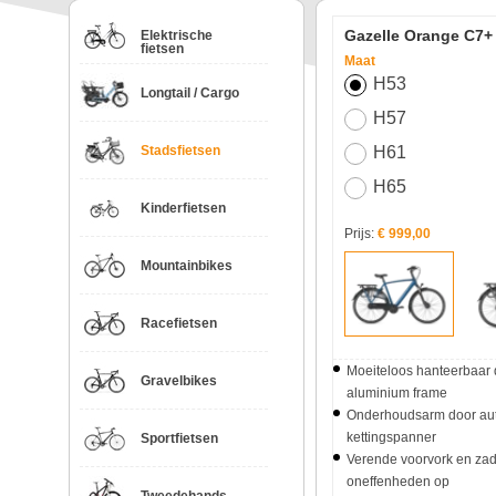
Gazelle Orange C7+
Elektrische
fietsen
Maat
H53
Longtail / Cargo
H57
Stadsfietsen
H61
H65
Kinderfietsen
Prijs:
€ 999,00
Mountainbikes
Racefietsen
Moeiteloos hanteerbaar 
Gravelbikes
aluminium frame
Onderhoudsarm door au
kettingspanner
Sportfietsen
Verende voorvork en za
oneffenheden op