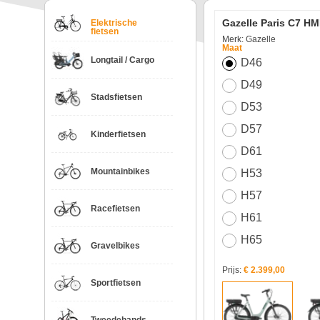
Gazelle Paris C7 H
Elektrische
fietsen
Merk: Gazelle
Maat
Longtail / Cargo
D46
D49
Stadsfietsen
D53
D57
Kinderfietsen
D61
Mountainbikes
H53
H57
Racefietsen
H61
H65
Gravelbikes
Prijs:
€ 2.399,00
Sportfietsen