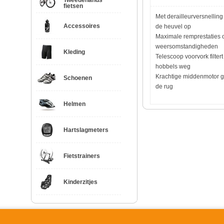
Tweedehands
fietsen
Met derailleurversnellin
Accessoires
de heuvel op
Maximale remprestaties o
weersomstandigheden
Kleding
Telescoop voorvork filtert 
hobbels weg
Krachtige middenmotor ge
Schoenen
de rug
Helmen
Hartslagmeters
Fietstrainers
Kinderzitjes