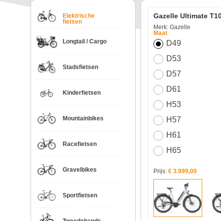
Gazelle Ultimate T
Elektrische
fietsen
Merk: Gazelle
Maat
Longtail / Cargo
D49
D53
Stadsfietsen
D57
D61
Kinderfietsen
H53
Mountainbikes
H57
H61
Racefietsen
H65
Gravelbikes
Prijs:
€ 3.999,00
Sportfietsen