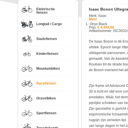
Isaac Boson Ultegra
Elektrische
fietsen
Merk: Isaac
Maat
Longtail / Cargo
L: Onyx Black
Prijs:
€ 4.499,00
Artikelnummer: ISC0032
Stadsfietsen
De Isaac Boson is dé Endu
uitstek. Episch lange rit
uitdagende parcoursen, da
Kinderfietsen
gemaakt. Van de kasseis
Roubaix tot de strade bi
Mountainbikes
de Boson overwint het al
Racefietsen
Zijn frame uit Advanced
30 is licht en stijf voor c
prestaties. Máár, het dem
Gravelbikes
pijnlijke schokken van h
Zijn geometrie is gericht
Sportfietsen
ergonomische lichaamsh
rugpijn zijn verleden tijd.
van lange dagen in het z