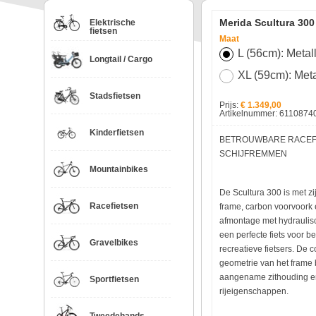
Merida Scultura 300
Elektrische
fietsen
Maat
L (56cm): Metal
Longtail / Cargo
XL (59cm): Meta
Stadsfietsen
Prijs:
€ 1.349,00
Artikelnummer: 611087
Kinderfietsen
BETROUWBARE RACEF
SCHIJFREMMEN
Mountainbikes
De Scultura 300 is met zi
Racefietsen
frame, carbon voorvoork
afmontage met hydraulis
een perfecte fiets voor 
Gravelbikes
recreatieve fietsers. De 
geometrie van het frame 
aangename zithouding e
Sportfietsen
rijeigenschappen.