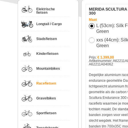
MERIDA SCULTURA
Elektrische
fietsen
300
Maat
Longtail / Cargo
L (53cm): Silk 
Green
Stadsfietsen
xxs (44cm): Sil
Green
Kinderfietsen
Prijs:
€ 1.399,00
Artikelnummer: A62211A
A62211A04062
Mountainbikes
Degelijke aluminium race
endurance geometrie Dan
Racefietsen
lichtgewicht aluminium f
geometrie als de carbon 
Scultura Endurance 300 
Gravelbikes
racefiets waarmee je moe
tochten maakt. De stan
Sportfietsen
banden zorgen voor veel 
slecht wegdek. Het frame
banden t/m 700x35C moc