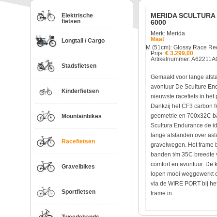
MERIDA SCULTURA
Elektrische
fietsen
6000
Merk: Merida
Maat
Longtail / Cargo
M (51cm): Glossy Race Re
Prijs:
€ 3.299,00
Artikelnummer: A62211A
Stadsfietsen
Gemaakt voor lange afst
avontuur De Sculture En
Kinderfietsen
nieuwste racefiets in he
Dankzij het CF3 carbon 
geometrie en 700x32C b
Mountainbikes
Scultura Endurance de id
lange afstanden over asfa
Racefietsen
gravelwegen. Het frame b
banden t/m 35C breedte 
comfort en avontuur. De 
Gravelbikes
lopen mooi weggewerkt 
via de WIRE PORT bij het
Sportfietsen
frame in.